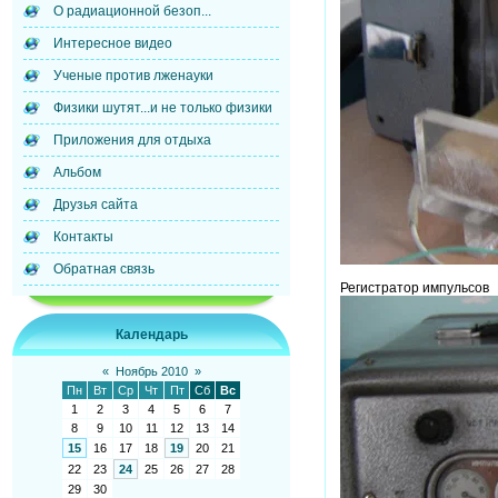
О радиационной безоп...
Интересное видео
Ученые против лженауки
Физики шутят...и не только физики
Приложения для отдыха
Альбом
Друзья сайта
Контакты
Обратная связь
Регистратор импульсов
Календарь
«
Ноябрь 2010
»
Пн
Вт
Ср
Чт
Пт
Сб
Вс
1
2
3
4
5
6
7
8
9
10
11
12
13
14
15
16
17
18
19
20
21
22
23
24
25
26
27
28
29
30