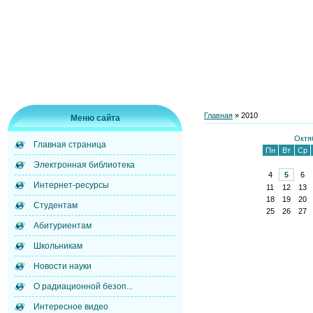
Главная
»
2010
Меню сайта
Октя
Главная страница
Пн
Вт
Ср
Электронная библиотека
4
5
6
Интернет-ресурсы
11
12
13
18
19
20
Студентам
25
26
27
Абитуриентам
Школьникам
Новости науки
О радиационной безоп...
Интересное видео