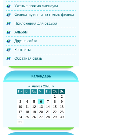
Ученые против лженауки
Физики шутят...и не только физики
Приложения для отдыха
Альбом
Друзья сайта
Контакты
Обратная связь
Календарь
«
Август 2026
»
Пн
Вт
Ср
Чт
Пт
Сб
Вс
1
2
3
4
5
6
7
8
9
10
11
12
13
14
15
16
17
18
19
20
21
22
23
24
25
26
27
28
29
30
31